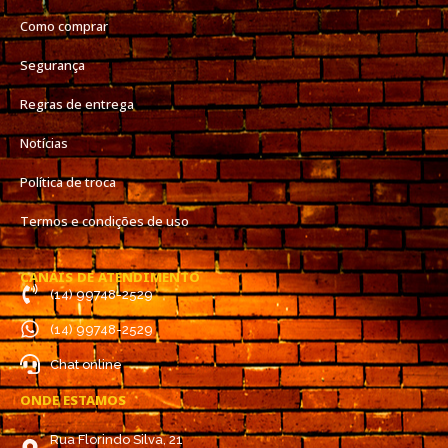
Como comprar
Segurança
Regras de entrega
Notícias
Política de troca
Termos e condições de uso
CANAIS DE ATENDIMENTO
(14) 99748-2529
(14) 99748-2529
Chat online
ONDE ESTAMOS
Rua Florindo Silva, 21