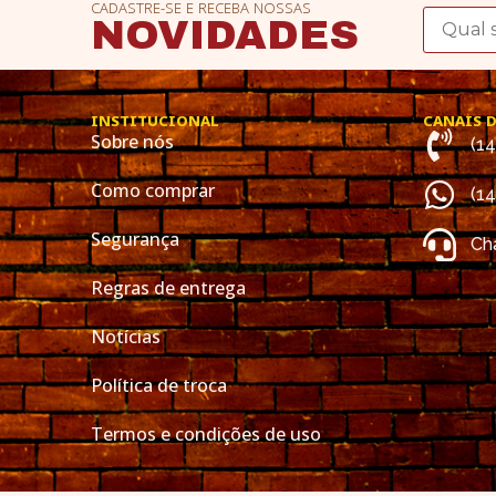
CADASTRE-SE E RECEBA NOSSAS
NOVIDADES
INSTITUCIONAL
CANAIS 
Sobre nós
(1
Como comprar
(1
Segurança
Cha
Regras de entrega
Notícias
Política de troca
Termos e condições de uso