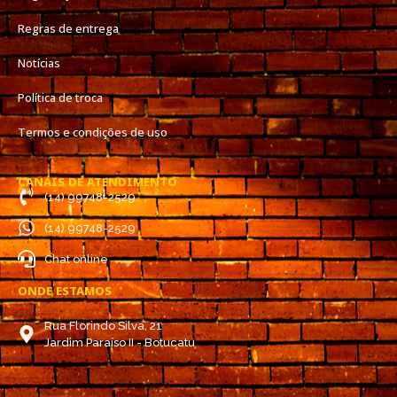
Regras de entrega
Notícias
Política de troca
Termos e condições de uso
CANAIS DE ATENDIMENTO
(14) 99748-2529
(14) 99748-2529
Chat online
ONDE ESTAMOS
Rua Florindo Silva, 21
Jardim Paraíso II - Botucatu