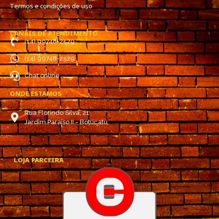
Termos e condições de uso
CANAIS DE ATENDIMENTO
(14) 99748-2529
(14) 99748-2529
Chat online
ONDE ESTAMOS
Rua Florindo Silva, 21
Jardim Paraíso II - Botucatu
LOJA PARCEIRA