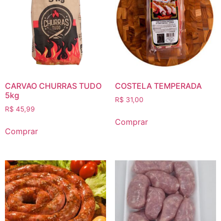
CARVAO CHURRAS TUDO
COSTELA TEMPERADA
5kg
R$
31,00
R$
45,99
Comprar
Comprar