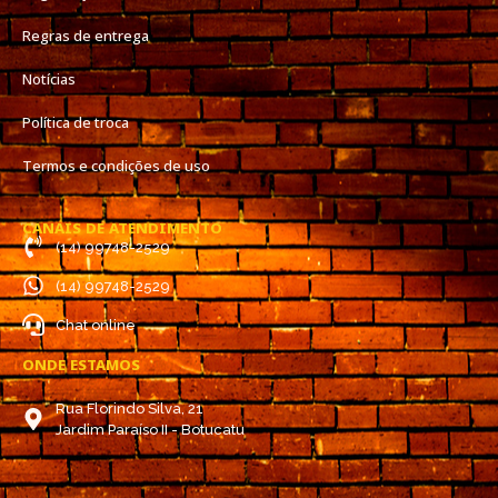
Regras de entrega
Notícias
Política de troca
Termos e condições de uso
CANAIS DE ATENDIMENTO
(14) 99748-2529
(14) 99748-2529
Chat online
ONDE ESTAMOS
Rua Florindo Silva, 21
Jardim Paraíso II - Botucatu