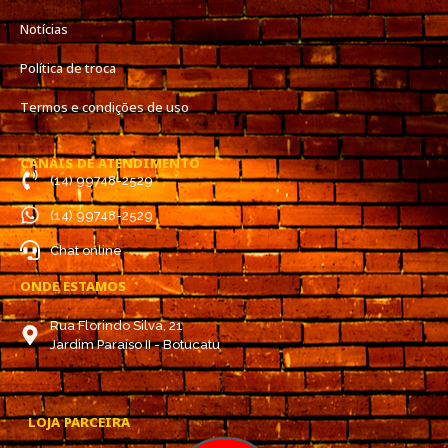
Notícias
Política de troca
Termos e condições de uso
CANAIS DE ATENDIMENTO
(14) 99748-2529
(14) 99748-2529
Chat online
ONDE ESTAMOS
Rua Florindo Silva, 21
Jardim Paraíso II - Botucatu
LOJA PARCEIRA