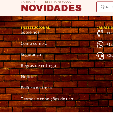
CADASTRE-SE E RECEBA NOSSAS
NOVIDADES
INSTITUCIONAL
CANAIS 
Sobre nós
(1
Como comprar
(1
Segurança
Cha
Regras de entrega
Notícias
Política de troca
Termos e condições de uso