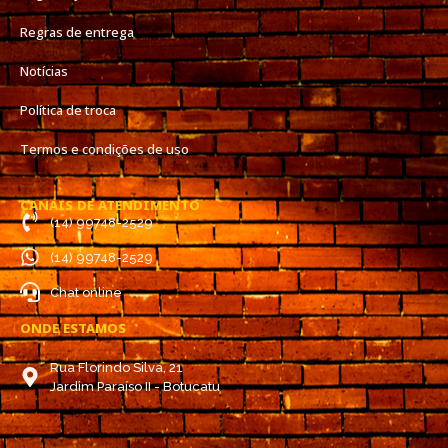
Regras de entrega
Notícias
Política de troca
Termos e condições de uso
CANAIS DE ATENDIMENTO
(14) 99748-2529
(14) 99748-2529
Chat online
ONDE ESTAMOS
Rua Florindo Silva, 21
Jardim Paraíso II - Botucatu