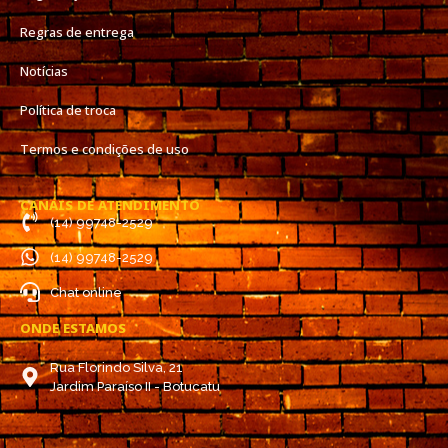
Regras de entrega
Notícias
Política de troca
Termos e condições de uso
CANAIS DE ATENDIMENTO
(14) 99748-2529
(14) 99748-2529
Chat online
ONDE ESTAMOS
Rua Florindo Silva, 21
Jardim Paraíso II - Botucatu