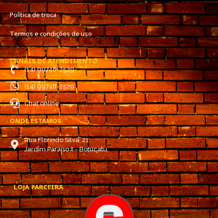
Política de troca
Termos e condições de uso
CANAIS DE ATENDIMENTO
(14) 99748-2529
(14) 99748-2529
Chat online
ONDE ESTAMOS
Rua Florindo Silva, 21
Jardim Paraíso II - Botucatu
LOJA PARCEIRA