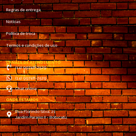
Regras de entrega
Notícias
Política de troca
Termos e condições de uso
CANAIS DE ATENDIMENTO
(14) 99748-2529
(14) 99748-2529
Chat online
ONDE ESTAMOS
Rua Florindo Silva, 21
Jardim Paraíso II - Botucatu