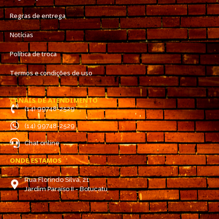
Regras de entrega
Notícias
Política de troca
Termos e condições de uso
CANAIS DE ATENDIMENTO
(14) 99748-2529
(14) 99748-2529
Chat online
ONDE ESTAMOS
Rua Florindo Silva, 21
Jardim Paraíso II - Botucatu