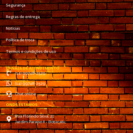
Segurança
Regras de entrega
Notícias
Política de troca
Termos e condições de uso
CANAIS DE ATENDIMENTO
(14) 99748-2529
(14) 99748-2529
Chat online
ONDE ESTAMOS
Rua Florindo Silva, 21
Jardim Paraíso II - Botucatu