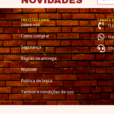
NOVIDADES
INSTITUCIONAL
CANAIS 
Sobre nós
(1
Como comprar
(1
Segurança
Cha
Regras de entrega
Notícias
Política de troca
Termos e condições de uso