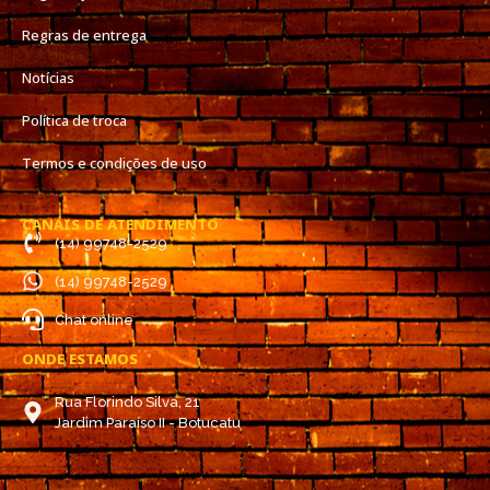
Regras de entrega
Notícias
Política de troca
Termos e condições de uso
CANAIS DE ATENDIMENTO
(14) 99748-2529
(14) 99748-2529
Chat online
ONDE ESTAMOS
Rua Florindo Silva, 21
Jardim Paraíso II - Botucatu