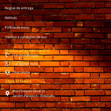
Regras de entrega
Notícias
Política de troca
Termos e condições de uso
CANAIS DE ATENDIMENTO
(14) 99748-2529
(14) 99748-2529
Chat online
ONDE ESTAMOS
Rua Florindo Silva, 21
Jardim Paraíso II - Botucatu