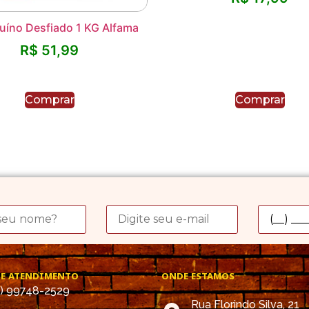
Suíno Desfiado 1 KG Alfama
R$
51,99
Comprar
Comprar
DE ATENDIMENTO
ONDE ESTAMOS
4) 99748-2529
Rua Florindo Silva, 21