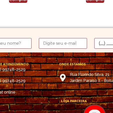
DE ATENDIMENTO
ONDE ESTAMOS
4) 99748-2529
Rua Florindo Silva, 21
Jardim Paraíso II - Bot
4) 99748-2529
t online
LOJA PARCEIRA