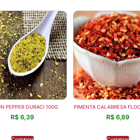
N PEPPER DURACI 100G
PIMENTA CALABRESA FLO
R$
6,39
R$
6,89
Comprar
Comprar