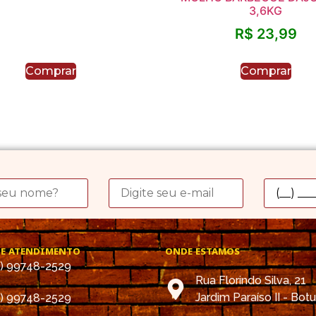
3,6KG
R$
23,99
Comprar
Comprar
DE ATENDIMENTO
ONDE ESTAMOS
4) 99748-2529
Rua Florindo Silva, 21
Jardim Paraíso II - Bot
4) 99748-2529