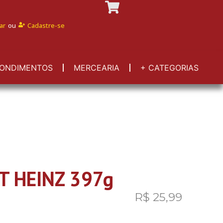
ar
ou
Cadastre-se
ONDIMENTOS
MERCEARIA
+ CATEGORIAS
T HEINZ 397g
R$
25,99