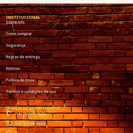
INSTITUCIONAL
Sobre nós
Como comprar
Segurança
Regras de entrega
Notícias
Política de troca
Termos e condições de uso
CANAIS DE ATENDIMENTO
(14) 99748-2529
(14) 99748-2529