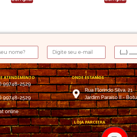
DE ATENDIMENTO
ONDE ESTAMOS
4) 99748-2529
Rua Florindo Silva, 21
Jardim Paraíso II - Bot
4) 99748-2529
t online
LOJA PARCEIRA