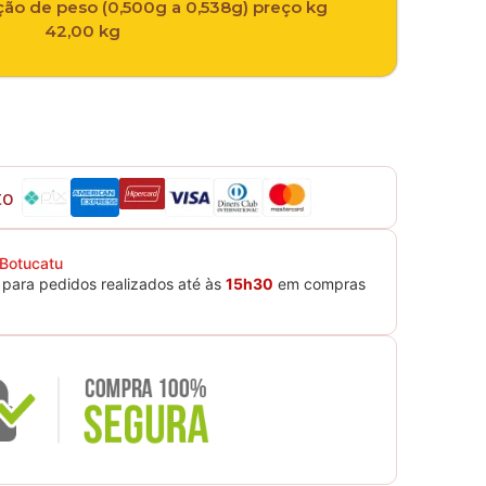
ão de peso (0,500g a 0,538g) preço kg
42,00 kg
to
 Botucatu
para pedidos realizados até às
15h30
em compras