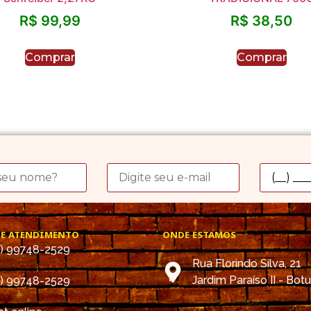
R$
99,99
R$
38,50
Comprar
Comprar
DE ATENDIMENTO
ONDE ESTAMOS
4) 99748-2529
Rua Florindo Silva, 21
Jardim Paraíso II - Bot
4) 99748-2529