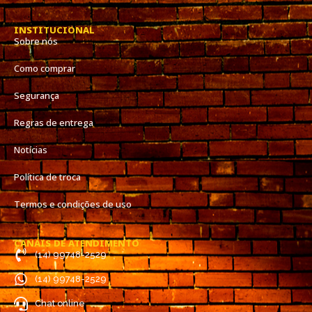
INSTITUCIONAL
Sobre nós
Como comprar
Segurança
Regras de entrega
Notícias
Política de troca
Termos e condições de uso
CANAIS DE ATENDIMENTO
(14) 99748-2529
(14) 99748-2529
Chat online