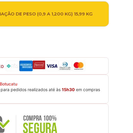
ÃO DE PESO (0,9 A 1,200 KG) 15,99 KG
to
 Botucatu
para pedidos realizados até às
15h30
em compras